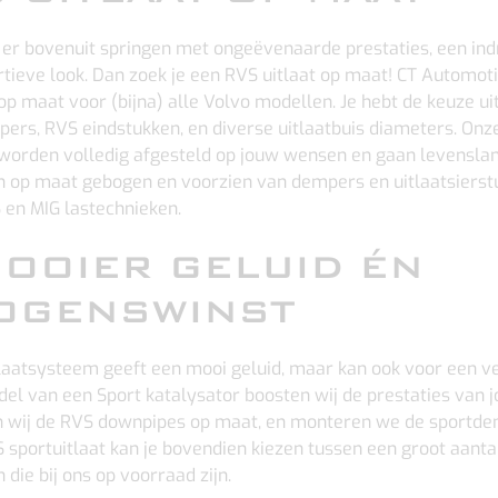
er bovenuit springen met ongeëvenaarde prestaties, een i
ortieve look. Dan zoek je een RVS uitlaat op maat! CT Automo
p maat voor (bijna) alle Volvo modellen. Je hebt de keuze ui
ers, RVS eindstukken, en diverse uitlaatbuis diameters. Onz
worden volledig afgesteld op jouw wensen en gaan levensla
op maat gebogen en voorzien van dempers en uitlaatsierst
 en MIG lastechnieken.
OOIER GELUID ÉN
OGENSWINST
laatsysteem geeft een mooi geluid, maar kan ook voor een 
el van een Sport katalysator boosten wij de prestaties van 
 wij de RVS downpipes op maat, en monteren we de sportde
S sportuitlaat kan je bovendien kiezen tussen een groot aant
 die bij ons op voorraad zijn.