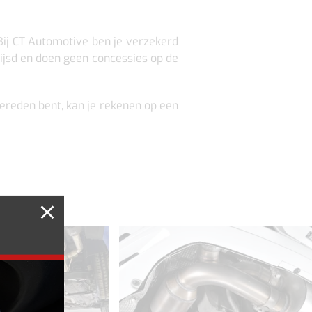
 Bij CT Automotive ben je verzekerd
rijsd en doen geen concessies op de
gereden bent, kan je rekenen op een