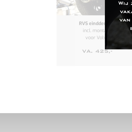
RVS einddemper
incl. montage
voor Volvo
VA. 425,-