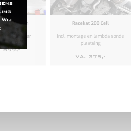
back systeem
Racekat 200 Cell
le RVS demper
incl. montage en lambda sonde
plaatsing
. 699,-
VA. 375,-