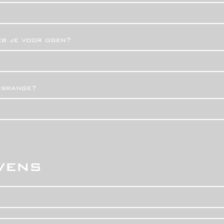
eb je voor ogen?
ijsrange?
vens