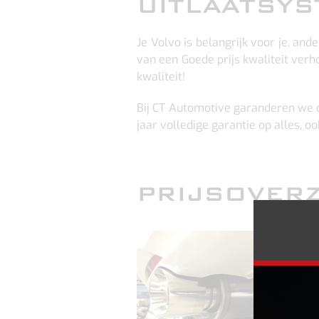
UITLAATSYS
Je Volvo is belangrijk voor je, an
van een Goede prijs kwaliteit verh
kwaliteit!
Bij CT Automotive garanderen we da
jaar volledige garantie op alles, oo
PRIJSOVER