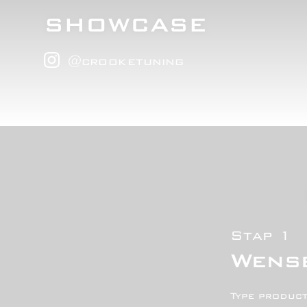
SHOWCASE
@
crooketuning
Stap 1
Wens
Type produc