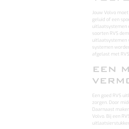
Jouw Volvo moet 
geluid of een sp
uitlaatsystemen o
soorten RVS demp
uitlaatsystemen 
systemen worden 
afgelast met RVS
EEN M
VERM
Een goed RVS uit
zorgen. Door midd
Daarnaast maken
Volvo. Bij een RV
uitlaatsierstukken