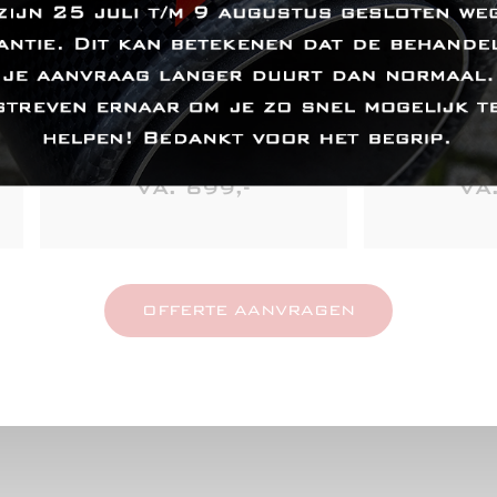
RVS einddemper L+R
RVS cat
incl. eindstukken en montage
met enke
VA. 699,-
VA
OFFERTE AANVRAGEN