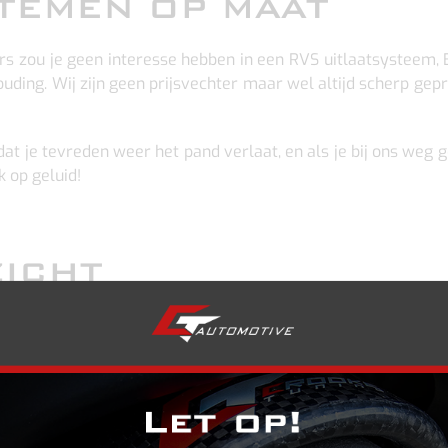
TEMEN OP MAAT
ders zou je geen interesse hebben in een RVS uitlaatsysteem,
ouding. Wij zijn geen prijsvechter maar wel altijd scherp gep
t je tevreden weer het pand verlaat, en als je bij ons weg 
k op geluid!
ZICHT