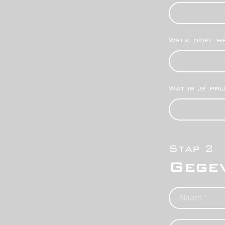
Welk doel h
Wat is je pr
Stap 2
Gege