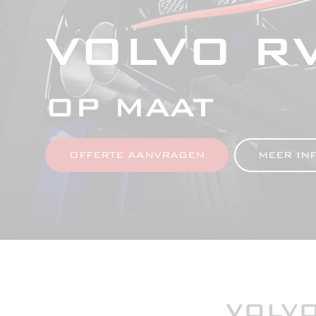
VOLVO R
OP MAAT
OFFERTE AANVRAGEN
MEER IN
VOLVO