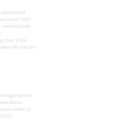
ndrukwekkend
tive maakt RVS
t verschillende
e
ng mee. Onze
ukken die worden
vermogenswinst
jouw Volvo.
mpers onder je
al RVS