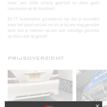
maar wel altijd scherp geprijsd en doen geen
concessies op de kwaliteit!
Bij CT Automotive garanderen we dat je tevreden
weer het pand verlaat, en als je bij ons weg gereden
bent, kan je rekenen op een jaar volledige garantie
op alles, ook op geluid!
PRIJSOVERZICHT