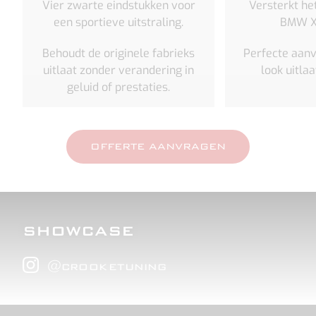
Vier zwarte eindstukken voor
Versterkt he
een sportieve uitstraling.
BMW
X
Behoudt de originele fabrieks
Perfe
ct
e aanv
uitlaat zonder verandering in
look uitla
geluid of prestaties.
OFFERTE AANVRAGEN
SHOWCASE
@
crooketuning