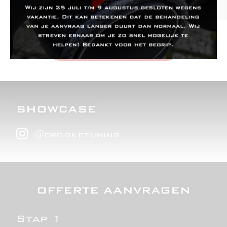
OFFERTE AANVRAGEN
SHOWCASE
@
crooketuning
OFFERTE AANVRAGEN
Stap 1